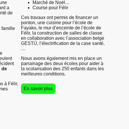
 une
Marché de Noël…
ard a
Course pour Félir
onté de
Ces travaux ont permis de financer un
ponton, une cuisine pour l’école de
Fayako, le mur d’enceinte de l’école de
 famille
Félir, la construction de salles de classe
en collaboration avec l’association belge
GESTÜ, l’électrification de la case santé,
…
le
eulent
Nous avons également mis en place un
décident
parrainage des deux écoles pour aider à
 de
la scolarisation des 250 enfants dans les
meilleures conditions.
s à Félir,
En savoir plus
rmes