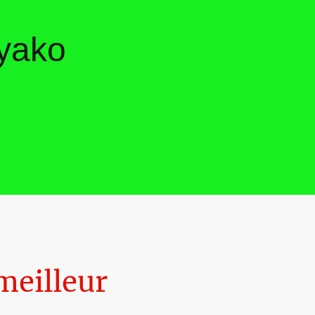
ayako
meilleur